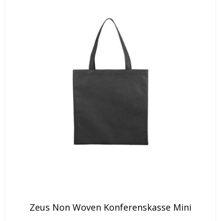
väljas
produktsidan
på
produktsidan
Den
Zeus Non Woven Konferenskasse Mini
här