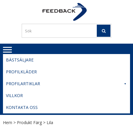
Skip
Skip
to
to
PROFILERI
Profilering med din logga
navigation
content
TIL
SVERIGE
BESTE
PRISER
BÄSTSÄLJARE
PROFILKLÄDER
PROFILARTIKLAR
VILLKOR
KONTAKTA OSS
Hem
> Produkt Färg > Lila