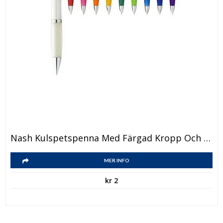
Den
Nash Kulspetspenna Med Färgad Kropp Och Färgat Grepp
här
Den
produkten
MER INFO
här
har
kr
2
produkten
flera
har
varianter.
flera
De
varianter.
olika