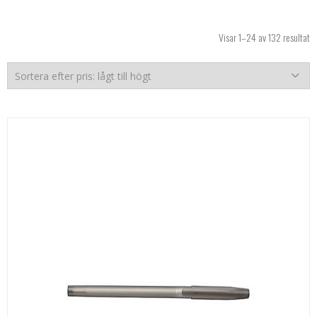
So
Visar 1–24 av 132 resultat
ef
pr
lå
til
hö