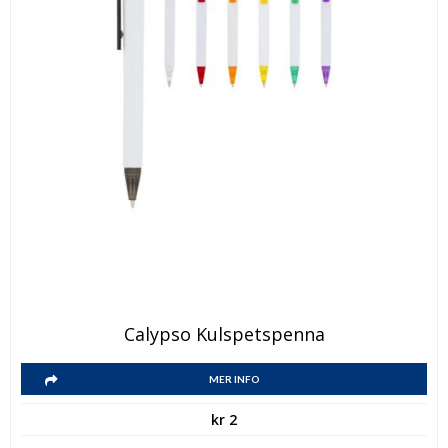
Den
Calypso Kulspetspenna
här
Den
produkten
MER INFO
här
har
kr
2
produkten
flera
har
varianter.