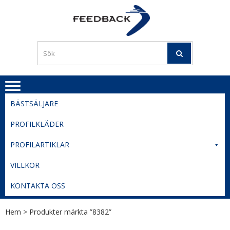
Skip
Skip
to
to
PROFILERI
Profilering med din logga
navigation
content
TIL
SVERIGE
BESTE
PRISER
BÄSTSÄLJARE
PROFILKLÄDER
PROFILARTIKLAR
VILLKOR
KONTAKTA OSS
Hem
> Produkter märkta ”8382”