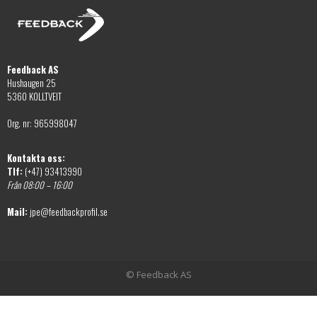
alternativen
väljas
kan
på
väljas
produktsidan
på
Feedback AS
produktsidan
Hushaugen 25
5360 KOLLTVEIT
Org. nr: 965998047
Kontakta oss:
Tlf:
(+47) 93413990
Från 08:00 – 16:00
Mail:
jpe@feedbackprofil.se
© Feedback AS