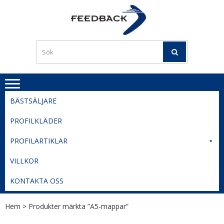
Skip
Skip
to
to
PROFILERI
Profilering med din logga
navigation
content
TIL
SVERIGE
BESTE
PRISER
BÄSTSÄLJARE
PROFILKLÄDER
PROFILARTIKLAR
VILLKOR
KONTAKTA OSS
Hem
> Produkter märkta ”A5-mappar”