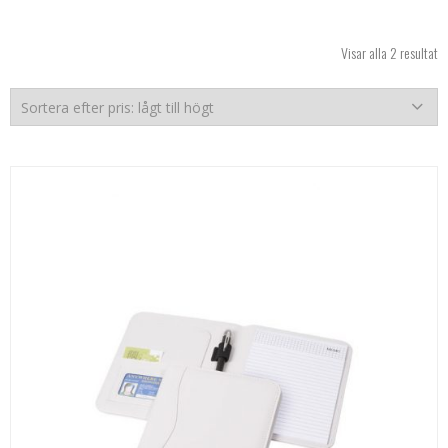
So
Visar alla 2 resultat
ef
pr
lå
til
hö