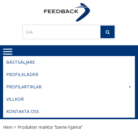
Skip
Skip
to
to
PROFILERI
Profilering med din logga
navigation
content
TIL
SVERIGE
BESTE
PRISER
BÄSTSÄLJARE
PROFILKLÄDER
PROFILARTIKLAR
VILLKOR
KONTAKTA OSS
Hem
> Produkter märkta ”barrie-hjärna”