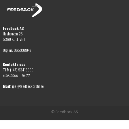
Feedback AS
Hushaugen 25
5360 KOLLTVEIT
Org. nr: 965998047
Kontakta oss:
Tlf:
(+47) 93413990
Från 08:00 – 16:00
Mail:
jpe@feedbackprofil.se
© Feedback AS