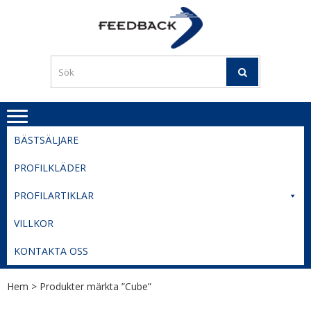
Skip
Skip
to
to
PROFILERI
Profilering med din logga
navigation
content
TIL
SVERIGE
BESTE
PRISER
BÄSTSÄLJARE
PROFILKLÄDER
PROFILARTIKLAR
VILLKOR
KONTAKTA OSS
Hem
> Produkter märkta ”Cube”