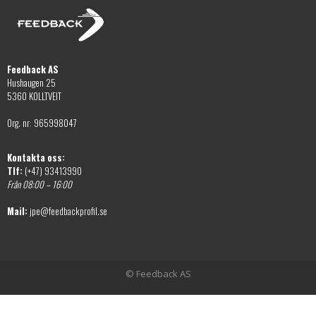
Feedback AS
Hushaugen 25
5360 KOLLTVEIT
Org. nr: 965998047
Kontakta oss:
Tlf:
(+47) 93413990
Från 08:00 – 16:00
Mail:
jpe@feedbackprofil.se
© Feedback AS