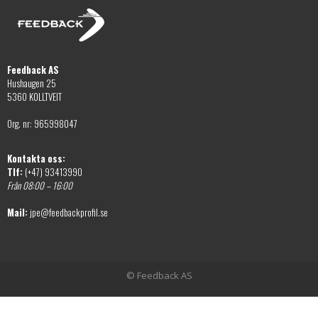
alternativen
väljas
kan
på
väljas
produktsidan
på
Feedback AS
produktsidan
Hushaugen 25
5360 KOLLTVEIT
Org. nr: 965998047
Kontakta oss:
Tlf:
(+47) 93413990
Från 08:00 – 16:00
Mail:
jpe@feedbackprofil.se
© Feedback AS