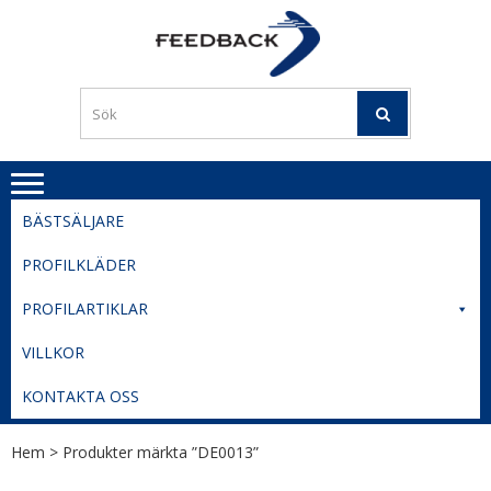
Skip
Skip
to
to
PROFILERI
Profilering med din logga
navigation
content
TIL
SVERIGE
BESTE
PRISER
BÄSTSÄLJARE
PROFILKLÄDER
PROFILARTIKLAR
VILLKOR
KONTAKTA OSS
Hem
> Produkter märkta ”DE0013”