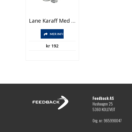
Lane Karaff Med Glasset
MER INFO
kr
192
Feedback AS
Hushaugen 25
5360 KOLLTVEIT
Org. nr: 965998047