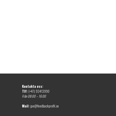
Kontakta oss:
Tlf:
(+47) 93413990
Från 08:00 – 16:00
Mail:
jpe@feedbackprofil.se