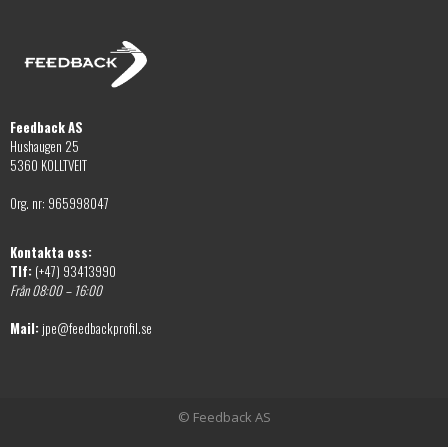
Feedback AS
Hushaugen 25
5360 KOLLTVEIT
Org. nr: 965998047
Kontakta oss:
Tlf:
(+47) 93413990
Från 08:00 – 16:00
Mail:
jpe@feedbackprofil.se
© Feedback AS