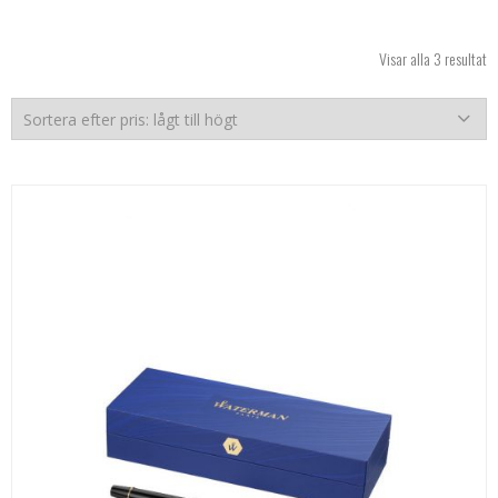
So
Visar alla 3 resultat
ef
pr
lå
til
hö