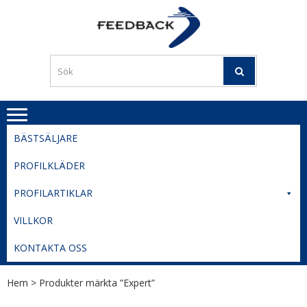
Skip
Skip
to
to
PROFILERI
Profilering med din logga
navigation
content
TIL
SVERIGE
BESTE
PRISER
BÄSTSÄLJARE
PROFILKLÄDER
PROFILARTIKLAR
VILLKOR
KONTAKTA OSS
Hem
> Produkter märkta ”Expert”