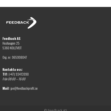
Feedback AS
Hushaugen 25
5360 KOLLTVEIT
Org. nr: 965998047
Kontakta oss:
Tlf:
(+47) 93413990
Från 08:00 – 16:00
Mail:
jpe@feedbackprofil.se
© Feedback AS