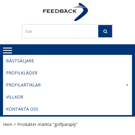
Skip
Skip
to
to
PROFILERI
Profilering med din logga
navigation
content
TIL
SVERIGE
BESTE
PRISER
BÄSTSÄLJARE
PROFILKLÄDER
PROFILARTIKLAR
VILLKOR
KONTAKTA OSS
Hem
> Produkter märkta ”golfparaply”