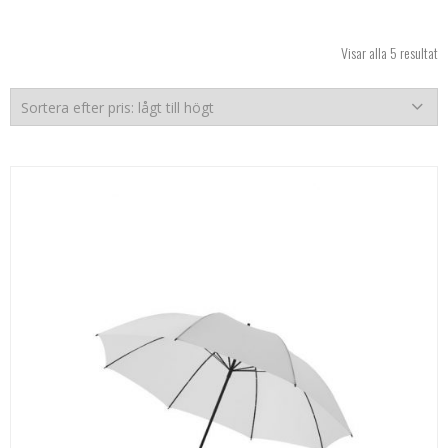
So
Visar alla 5 resultat
ef
pr
lå
til
hö