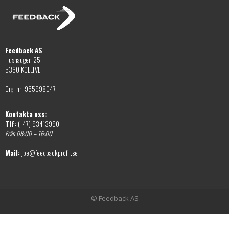
Feedback AS
Hushaugen 25
5360 KOLLTVEIT
Org. nr: 965998047
Kontakta oss:
Tlf:
(+47) 93413990
Från 08:00 – 16:00
Mail:
jpe@feedbackprofil.se
© Feedback AS