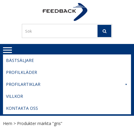
Skip
Skip
to
to
PROFILERI
Profilering med din logga
navigation
content
TIL
SVERIGE
BESTE
PRISER
BÄSTSÄLJARE
PROFILKLÄDER
PROFILARTIKLAR
VILLKOR
KONTAKTA OSS
Hem
> Produkter märkta ”gris”