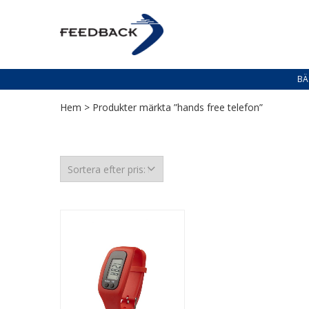
Skip
Skip
to
to
PROFILERING T
navigation
content
Profilering med din logga
BÄ
Hem
> Produkter märkta ”hands free telefon”