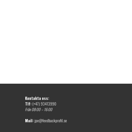
Kontakta oss:
Tlf:
(+47) 93413990
Från 08:00 – 16:00
Mail:
jpe@feedbackprofil.se