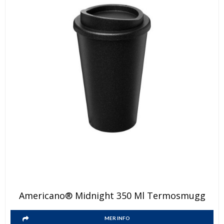
på
produktsidan
Den
Americano® Midnight 350 Ml Termosmugg
här
Den
produkten
MER INFO