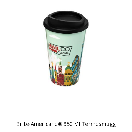
väljas
produktsidan
på
produktsidan
Den
Brite-Americano® 350 Ml Termosmugg
här