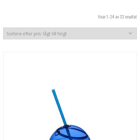
So
Visar 1–24 av 33 resultat
ef
pr
lå
til
hö