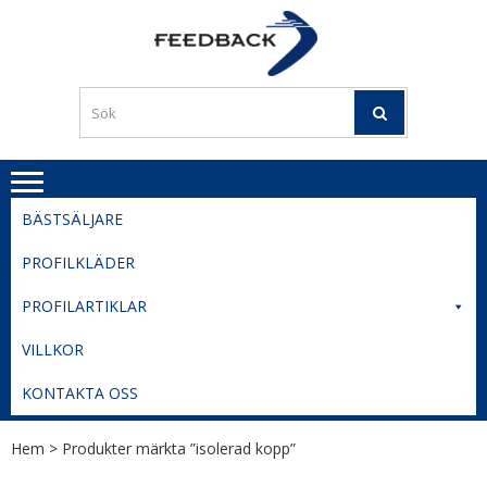
Skip
Skip
to
to
PROFILERI
Profilering med din logga
navigation
content
TIL
SVERIGE
BESTE
PRISER
BÄSTSÄLJARE
PROFILKLÄDER
PROFILARTIKLAR
VILLKOR
KONTAKTA OSS
Hem
> Produkter märkta ”isolerad kopp”