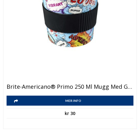
Den
Brite-Americano® Primo 250 Ml Mugg Med Grepp
här
Den
produkten
MER INFO
här
har
kr
30
produkten
flera
har
varianter.
flera
De
varianter.
olika