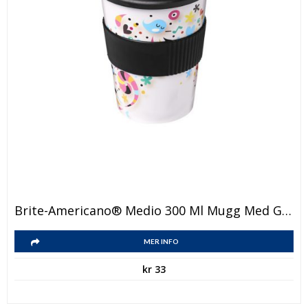
Den
Brite-Americano® Medio 300 Ml Mugg Med Grepp
här
Den
produkten
MER INFO
här
har
kr
33
produkten
flera
har
varianter.
flera
De