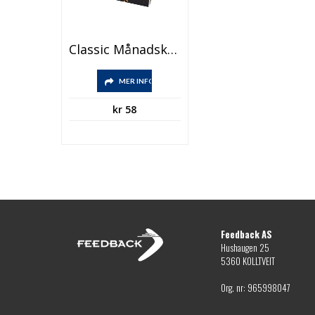
Classic Månadskalender För Skrivbord Med Mjukt Omslag
MER INFO
kr
58
Feedback AS
Hushaugen 25
5360 KOLLTVEIT
Org. nr: 965998047