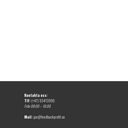
Kontakta oss:
Tlf:
(+47) 93413990
Från 08:00 – 16:00
Mail:
jpe@feedbackprofil.se