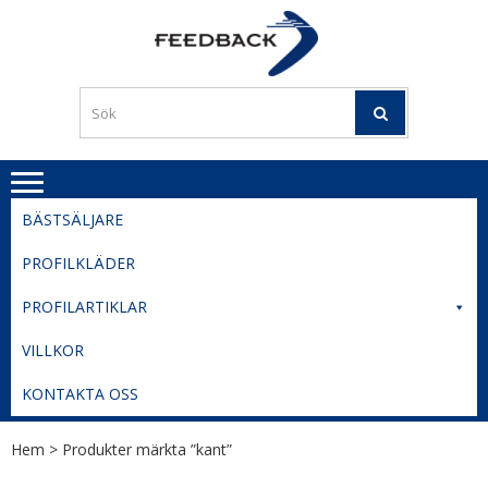
Skip
Skip
to
to
PROFILERI
Profilering med din logga
navigation
content
TIL
SVERIGE
BESTE
PRISER
BÄSTSÄLJARE
PROFILKLÄDER
PROFILARTIKLAR
VILLKOR
KONTAKTA OSS
Hem
> Produkter märkta ”kant”