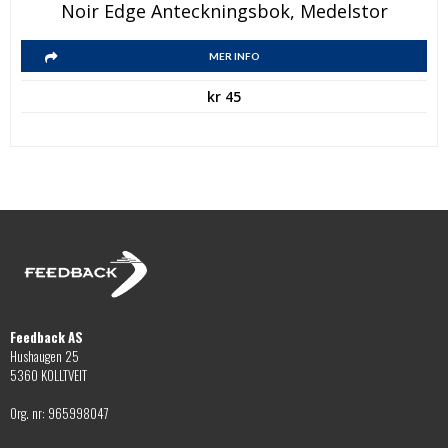
Den
Noir Edge Anteckningsbok, Medelstor
här
Den
produkten
MER INFO
här
har
kr
45
produkten
flera
har
varianter.
flera
De
varianter.
olika
De
alternativen
olika
kan
alternativen
väljas
kan
på
väljas
produktsidan
på
Feedback AS
produktsidan
Hushaugen 25
5360 KOLLTVEIT
Org. nr: 965998047