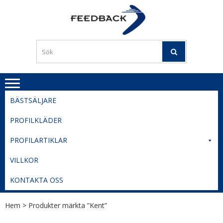
Skip
Skip
to
to
PROFILERI
Profilering med din logga
navigation
content
TIL
SVERIGE
BESTE
PRISER
BÄSTSÄLJARE
PROFILKLÄDER
PROFILARTIKLAR
VILLKOR
KONTAKTA OSS
Hem
> Produkter märkta ”Kent”