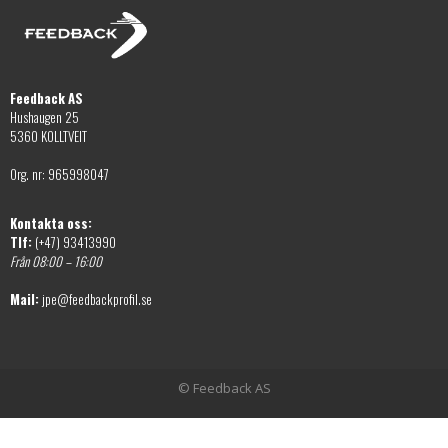
alternativen
väljas
kan
på
väljas
produktsidan
på
Feedback AS
produktsidan
Hushaugen 25
5360 KOLLTVEIT
Org. nr: 965998047
Kontakta oss:
Tlf:
(+47) 93413990
Från 08:00 – 16:00
Mail:
jpe@feedbackprofil.se
© Feedback AS