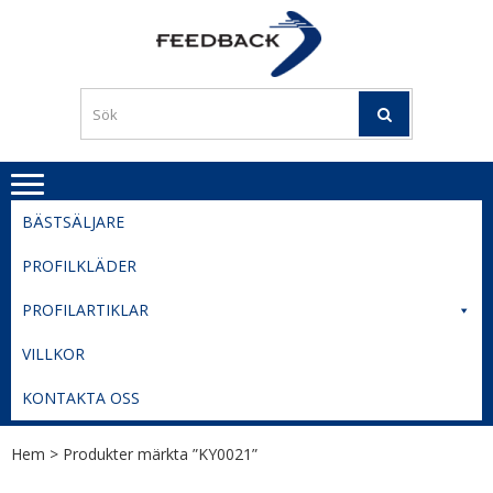
Skip
Skip
to
to
PROFILERI
Profilering med din logga
navigation
content
TIL
SVERIGE
BESTE
PRISER
BÄSTSÄLJARE
PROFILKLÄDER
PROFILARTIKLAR
VILLKOR
KONTAKTA OSS
Hem
> Produkter märkta ”KY0021”