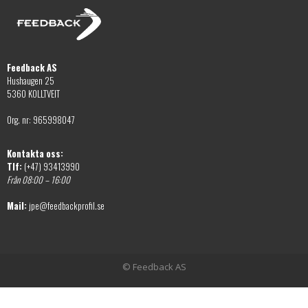
alternativen
väljas
kan
på
väljas
produktsidan
på
Feedback AS
produktsidan
Hushaugen 25
5360 KOLLTVEIT
Org. nr: 965998047
Kontakta oss:
Tlf:
(+47) 93413990
Från 08:00 – 16:00
Mail:
jpe@feedbackprofil.se
© Feedback AS