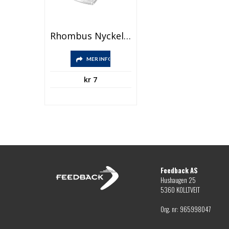
Rhombus Nyckelring P4 Med Plastklämma
MER INFO
kr
7
Feedback AS
Hushaugen 25
5360 KOLLTVEIT
Org. nr: 965998047