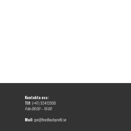
Kontakta oss:
Tlf:
(+47) 93413990
Från 08:00 – 16:00
Mail:
jpe@feedbackprofil.se