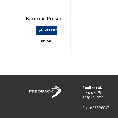
Baritone Presentset Med Kulspetspenna Och Plånbok
MER INFO
kr
248
Feedback AS
Hushaugen 25
5360 KOLLTVEIT
Org. nr: 965998047