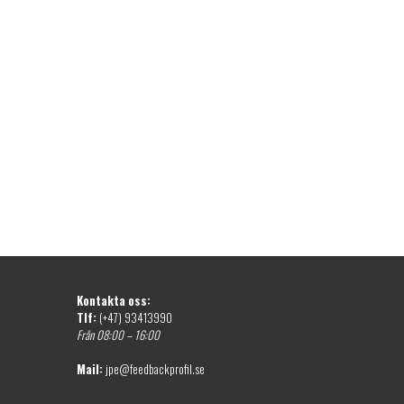
Kontakta oss:
Tlf:
(+47) 93413990
Från 08:00 – 16:00
Mail:
jpe@feedbackprofil.se