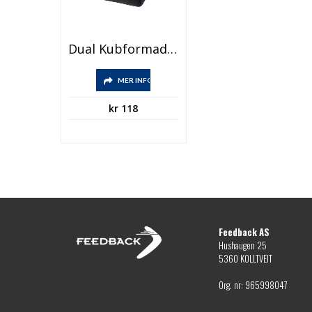
Dual Kubformad Kylväska
MER INFO
kr
118
Feedback AS
Hushaugen 25
5360 KOLLTVEIT
Org. nr: 965998047