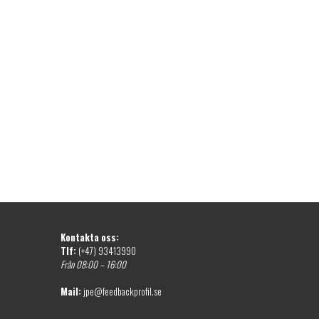
Kontakta oss:
Tlf:
(+47) 93413990
Från 08:00 – 16:00
Mail:
jpe@feedbackprofil.se