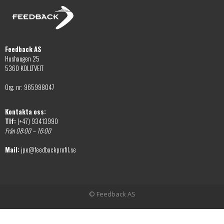
alternativen
väljas
kan
på
väljas
produktsidan
på
Feedback AS
produktsidan
Hushaugen 25
5360 KOLLTVEIT
Org. nr: 965998047
Kontakta oss:
Tlf:
(+47) 93413990
Från 08:00 – 16:00
Mail:
jpe@feedbackprofil.se
© Feedback AS