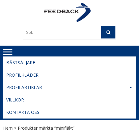
Skip
Skip
to
to
PROFILERI
Profilering med din logga
navigation
content
TIL
SVERIGE
BESTE
PRISER
BÄSTSÄLJARE
PROFILKLÄDER
PROFILARTIKLAR
VILLKOR
KONTAKTA OSS
Hem
> Produkter märkta ”minifläkt”