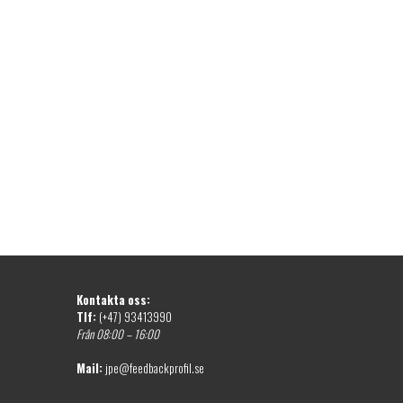
Kontakta oss:
Tlf:
(+47) 93413990
Från 08:00 – 16:00
Mail:
jpe@feedbackprofil.se