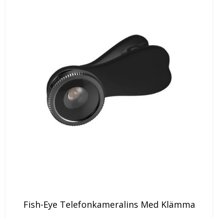
väljas
produktsidan
på
produktsidan
Den
Fish-Eye Telefonkameralins Med Klämma
här