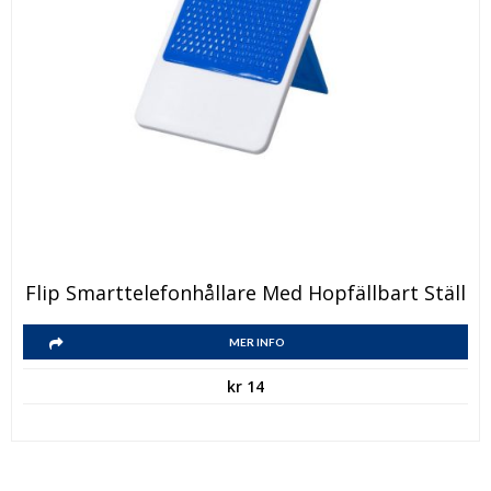
Den
Flip Smarttelefonhållare Med Hopfällbart Ställ
här
Den
produkten
MER INFO
här
har
kr
14
produkten
flera
har
varianter.
flera
De
varianter.
olika