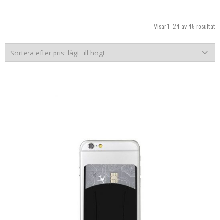
So
Visar 1–24 av 45 resultat
ef
pr
lå
til
hö