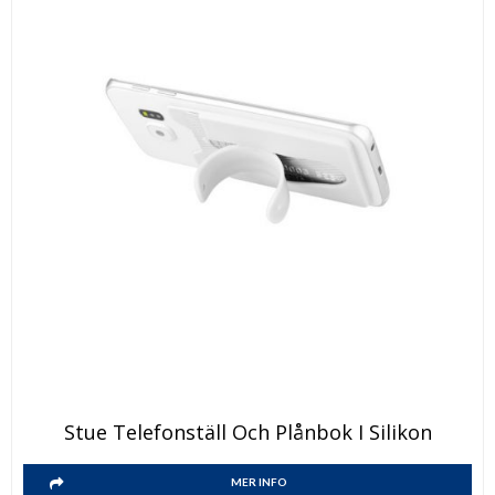
på
produktsidan
Den
Stue Telefonställ Och Plånbok I Silikon
här
Den
produkten
MER INFO