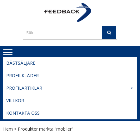
Skip
Skip
to
to
PROFILERI
Profilering med din logga
navigation
content
TIL
SVERIGE
BESTE
PRISER
BÄSTSÄLJARE
PROFILKLÄDER
PROFILARTIKLAR
VILLKOR
KONTAKTA OSS
Hem
> Produkter märkta ”mobiler”