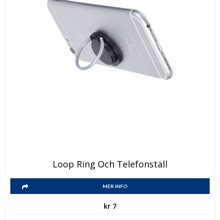
Den
Loop Ring Och Telefonställ
här
Den
produkten
MER INFO
här
har
kr
7
produkten
flera
har
varianter.