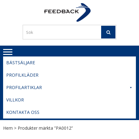
Skip
Skip
to
to
PROFILERI
Profilering med din logga
navigation
content
TIL
SVERIGE
BESTE
PRISER
BÄSTSÄLJARE
PROFILKLÄDER
PROFILARTIKLAR
VILLKOR
KONTAKTA OSS
Hem
> Produkter märkta ”PA0012”