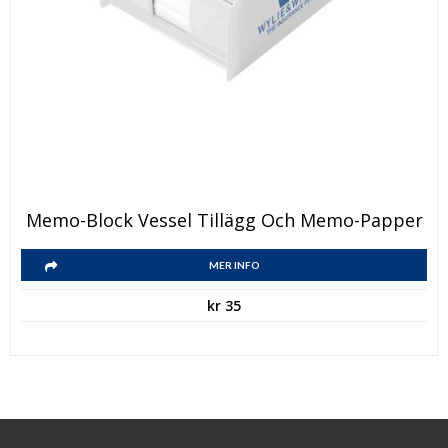
Den
Memo-Block Vessel Tillägg Och Memo-Papper
här
Den
produkten
MER INFO
här
har
kr
35
produkten
flera
har
varianter.
flera
De
varianter.
olika
De
alternativen
olika
kan