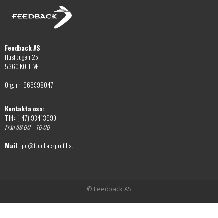
alternativen
väljas
kan
på
väljas
produktsidan
på
Feedback AS
produktsidan
Hushaugen 25
5360 KOLLTVEIT
Org. nr: 965998047
Kontakta oss:
Tlf:
(+47) 93413990
Från 08:00 – 16:00
Mail:
jpe@feedbackprofil.se
© Feedback AS