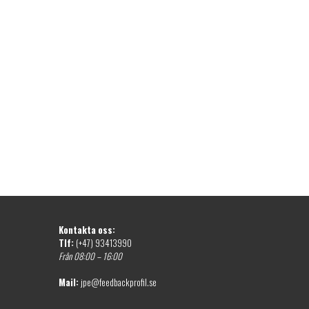
Kontakta oss:
Tlf:
(+47) 93413990
Från 08:00 – 16:00
Mail:
jpe@feedbackprofil.se