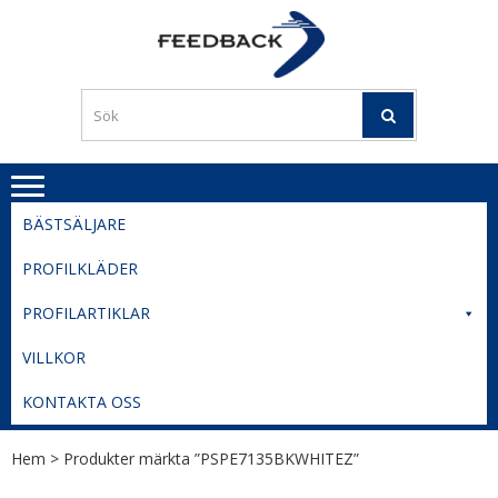
Skip
Skip
to
to
PROFILERI
Profilering med din logga
navigation
content
TIL
SVERIGE
BESTE
PRISER
BÄSTSÄLJARE
PROFILKLÄDER
PROFILARTIKLAR
VILLKOR
KONTAKTA OSS
Hem
> Produkter märkta ”PSPE7135BKWHITEZ”