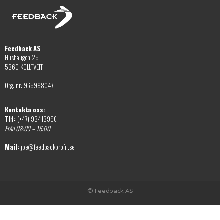
alternativen
väljas
kan
på
väljas
produktsidan
på
Feedback AS
produktsidan
Hushaugen 25
5360 KOLLTVEIT
Org. nr: 965998047
Kontakta oss:
Tlf:
(+47) 93413990
Från 08:00 – 16:00
Mail:
jpe@feedbackprofil.se
© Feedback AS