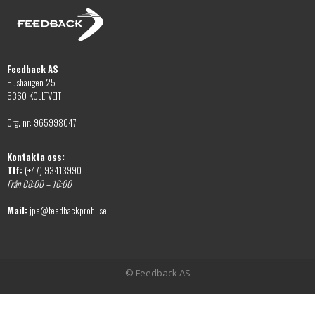
alternativen
väljas
kan
på
väljas
produktsidan
på
Feedback AS
produktsidan
Hushaugen 25
5360 KOLLTVEIT
Org. nr: 965998047
Kontakta oss:
Tlf:
(+47) 93413990
Från 08:00 – 16:00
Mail:
jpe@feedbackprofil.se
© Feedback AS