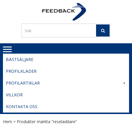
Skip
Skip
to
to
PROFILERI
Profilering med din logga
navigation
content
TIL
SVERIGE
BESTE
PRISER
BÄSTSÄLJARE
PROFILKLÄDER
PROFILARTIKLAR
VILLKOR
KONTAKTA OSS
Hem
> Produkter märkta ”reseladdare”