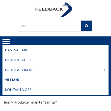
Skip
Skip
to
to
PROFILERI
Profilering med din logga
navigation
content
TIL
SVERIGE
BESTE
PRISER
BÄSTSÄLJARE
PROFILKLÄDER
PROFILARTIKLAR
VILLKOR
KONTAKTA OSS
Hem
> Produkter märkta ”samtal”