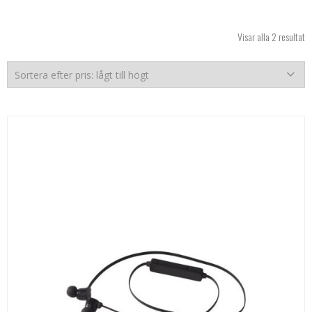
So
Visar alla 2 resultat
ef
pr
lå
til
hö