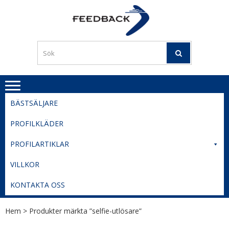
Skip
Skip
to
to
PROFILERI
Profilering med din logga
navigation
content
TIL
SVERIGE
BESTE
PRISER
BÄSTSÄLJARE
PROFILKLÄDER
PROFILARTIKLAR
VILLKOR
KONTAKTA OSS
Hem
> Produkter märkta ”selfie-utlösare”