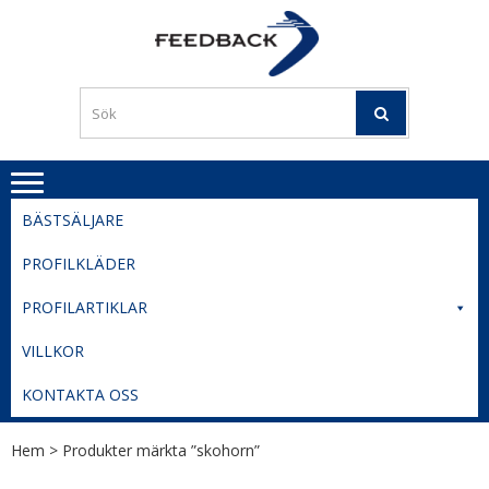
Skip
Skip
to
to
PROFILERI
Profilering med din logga
navigation
content
TIL
SVERIGE
BESTE
PRISER
BÄSTSÄLJARE
PROFILKLÄDER
PROFILARTIKLAR
VILLKOR
KONTAKTA OSS
Hem
> Produkter märkta ”skohorn”