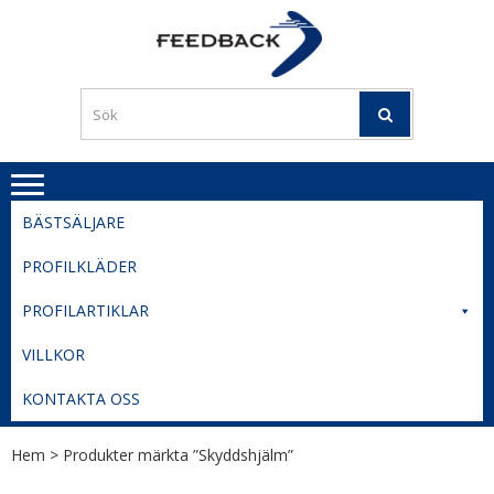
Skip
Skip
to
to
PROFILERI
Profilering med din logga
navigation
content
TIL
SVERIGE
BESTE
PRISER
BÄSTSÄLJARE
PROFILKLÄDER
PROFILARTIKLAR
VILLKOR
KONTAKTA OSS
Hem
> Produkter märkta ”Skyddshjälm”