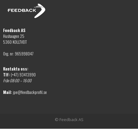
alternativen
väljas
kan
på
väljas
produktsidan
på
Feedback AS
produktsidan
Hushaugen 25
5360 KOLLTVEIT
Org. nr: 965998047
Kontakta oss:
Tlf:
(+47) 93413990
Från 08:00 – 16:00
Mail:
jpe@feedbackprofil.se
© Feedback AS