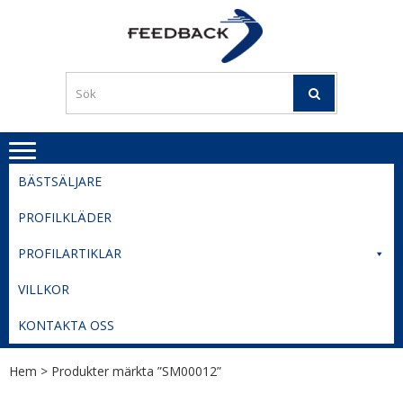
Skip
Skip
to
to
PROFILERI
Profilering med din logga
navigation
content
TIL
SVERIGE
BESTE
PRISER
BÄSTSÄLJARE
PROFILKLÄDER
PROFILARTIKLAR
VILLKOR
KONTAKTA OSS
Hem
> Produkter märkta ”SM00012”