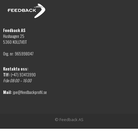
Feedback AS
Hushaugen 25
5360 KOLLTVEIT
Org. nr: 965998047
Kontakta oss:
Tlf:
(+47) 93413990
Från 08:00 – 16:00
Mail:
jpe@feedbackprofil.se
© Feedback AS