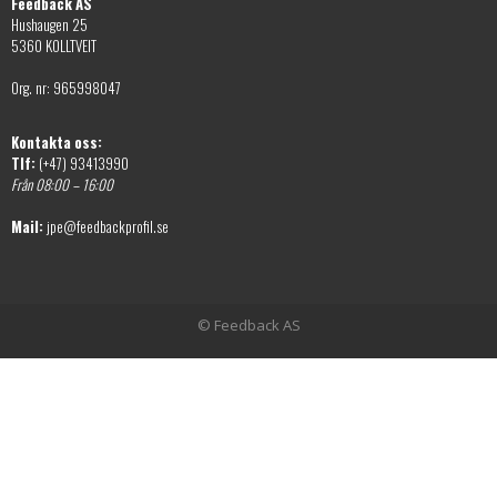
Feedback AS
Hushaugen 25
5360 KOLLTVEIT
Org. nr: 965998047
Kontakta oss:
Tlf:
(+47) 93413990
Från 08:00 – 16:00
Mail:
jpe@feedbackprofil.se
© Feedback AS