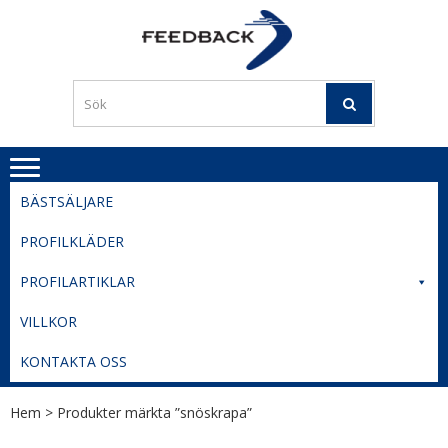
Skip
Skip
to
to
PROFILERI
Profilering med din logga
navigation
content
TIL
SVERIGE
BESTE
PRISER
BÄSTSÄLJARE
PROFILKLÄDER
PROFILARTIKLAR
VILLKOR
KONTAKTA OSS
Hem
> Produkter märkta ”snöskrapa”