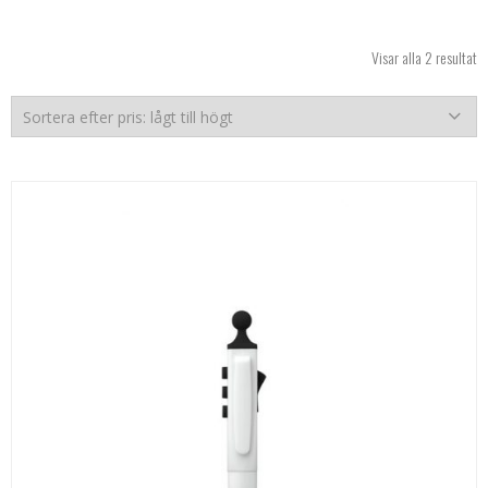
So
Visar alla 2 resultat
ef
pr
lå
til
hö