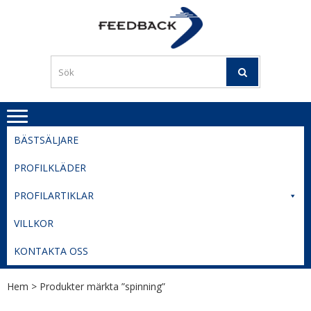
Skip
Skip
to
to
PROFILERI
Profilering med din logga
navigation
content
TIL
SVERIGE
BESTE
PRISER
BÄSTSÄLJARE
PROFILKLÄDER
PROFILARTIKLAR
VILLKOR
KONTAKTA OSS
Hem
> Produkter märkta ”spinning”