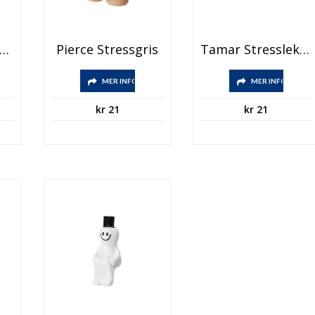
arrie Stressleksak
Pierce Stressgris
Tamar Stressleksak, Skåpbil
MER INFO
MER INFO
kr
21
kr
21