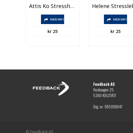
Attis Ko Stresshanterare
MER INFO
MER INFO
kr
25
kr
25
Feedback AS
Hushaugen 25
5360 KOLLTVEIT
Org. nr: 965998047
© Feedback AS