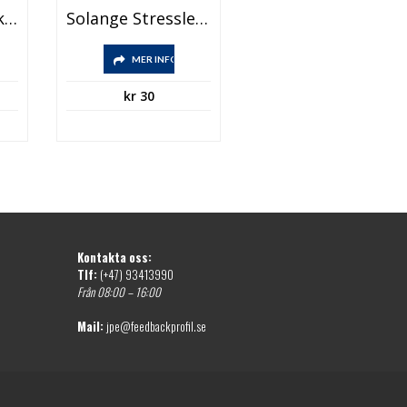
Helene Stressleksak, Hus
Solange Stressleksak, Tangentbordsborste
MER INFO
kr
30
Kontakta oss:
Tlf:
(+47) 93413990
Från 08:00 – 16:00
Mail:
jpe@feedbackprofil.se