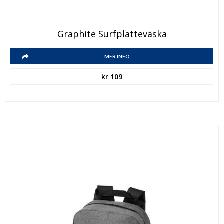
Graphite Surfplatteväska
MER INFO
kr
109