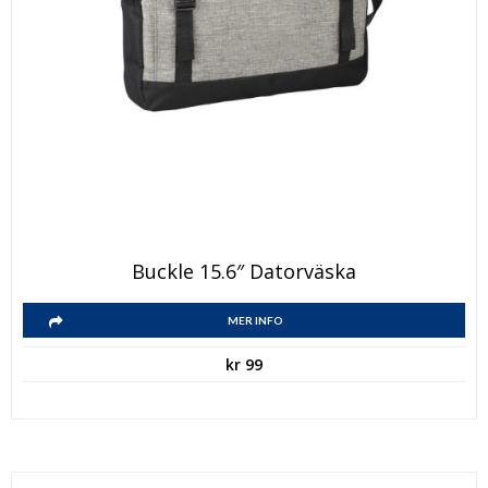
Buckle 15.6″ Datorväska
MER INFO
kr
99