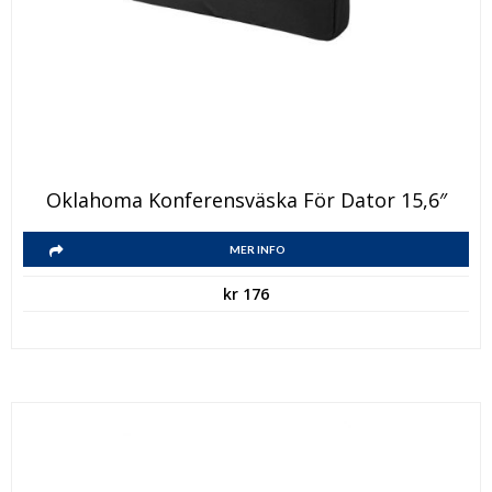
Oklahoma Konferensväska För Dator 15,6″
MER INFO
kr
176