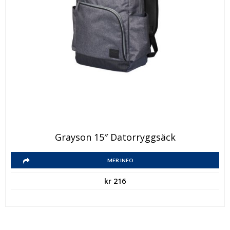
Grayson 15″ Datorryggsäck
MER INFO
kr
216