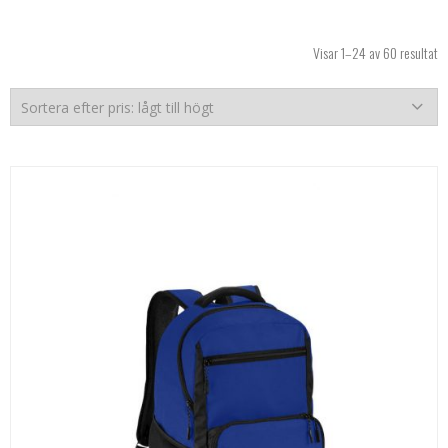
So
Visar 1–24 av 60 resultat
ef
pr
lå
til
hö