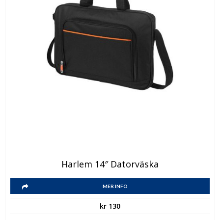
Harlem 14″ Datorväska
MER INFO
kr
130