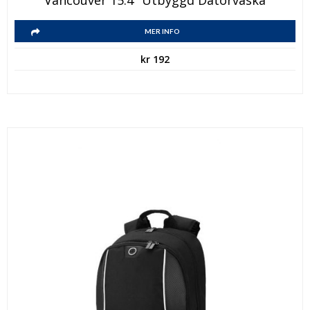
Vancouver 15.4″ Utbyggd Datorväska
MER INFO
kr
192