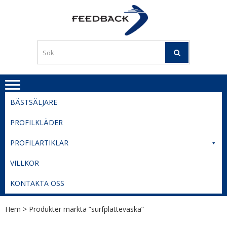
Skip
Skip
to
to
PROFILERI
Profilering med din logga
navigation
content
TIL
SVERIGE
BESTE
PRISER
BÄSTSÄLJARE
PROFILKLÄDER
PROFILARTIKLAR
VILLKOR
KONTAKTA OSS
Hem
> Produkter märkta ”surfplatteväska”