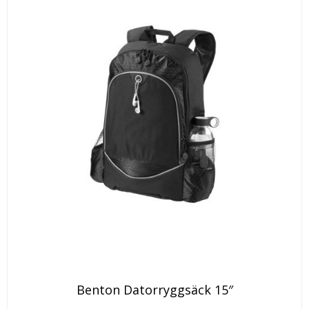
Den
Benton Datorryggsäck 15″
här