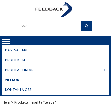
Skip
Skip
to
to
PROFILERI
Profilering med din logga
navigation
content
TIL
SVERIGE
BESTE
PRISER
BÄSTSÄLJARE
PROFILKLÄDER
PROFILARTIKLAR
VILLKOR
KONTAKTA OSS
Hem
> Produkter märkta ”telåda”