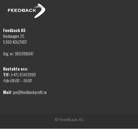
Feedback AS
Hushaugen 25
5360 KOLLTVEIT
Org. nr: 965998047
Kontakta oss:
Tlf:
(+47) 93413990
Från 08:00 – 16:00
Mail:
jpe@feedbackprofil.se
© Feedback AS