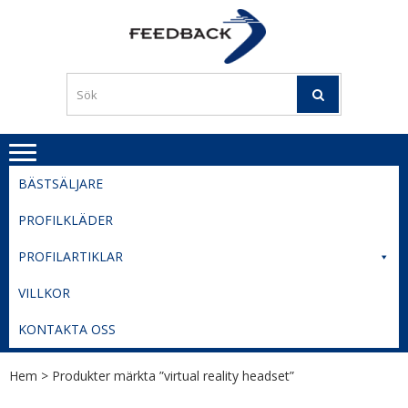
Skip
Skip
to
to
PROFILERI
Profilering med din logga
navigation
content
TIL
SVERIGE
BESTE
PRISER
BÄSTSÄLJARE
PROFILKLÄDER
PROFILARTIKLAR
VILLKOR
KONTAKTA OSS
Hem
> Produkter märkta ”virtual reality headset”