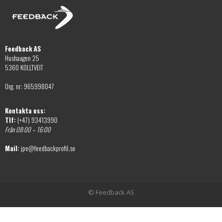
alternativen
väljas
kan
på
väljas
produktsidan
på
Feedback AS
produktsidan
Hushaugen 25
5360 KOLLTVEIT
Org. nr: 965998047
Kontakta oss:
Tlf:
(+47) 93413990
Från 08:00 – 16:00
Mail:
jpe@feedbackprofil.se
© Feedback AS