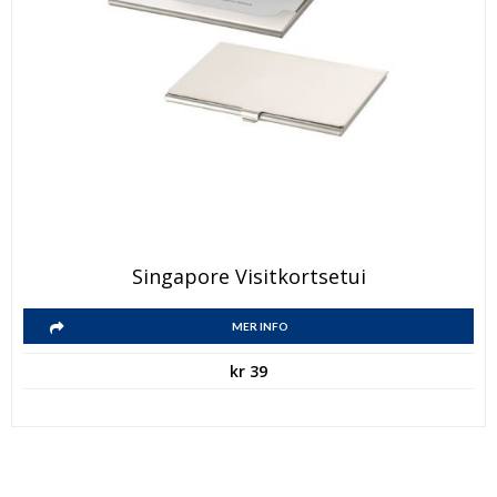
Singapore Visitkortsetui
MER INFO
kr
39