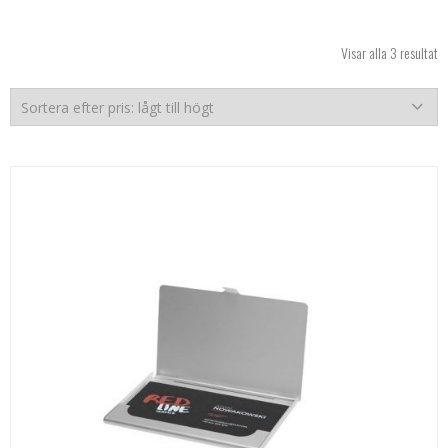
So
Visar alla 3 resultat
ef
pr
lå
til
hö