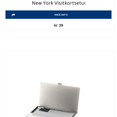
New York Visitkortsetui
MER INFO
kr
39