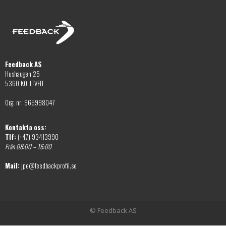
Feedback AS
Hushaugen 25
5360 KOLLTVEIT
Org. nr: 965998047
Kontakta oss:
Tlf:
(+47) 93413990
Från 08:00 – 16:00
Mail:
jpe@feedbackprofil.se
© Feedback AS