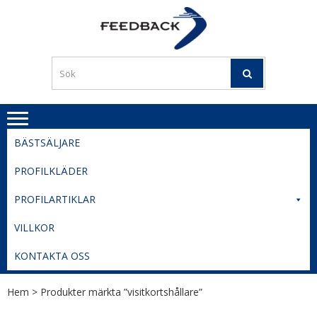
Skip
Skip
to
to
PROFILERI
Profilering med din logga
navigation
content
TIL
SVERIGE
BESTE
PRISER
BÄSTSÄLJARE
PROFILKLÄDER
PROFILARTIKLAR
VILLKOR
KONTAKTA OSS
Hem
> Produkter märkta ”visitkortshållare”