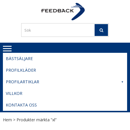
Skip
Skip
to
to
PROFILERI
Profilering med din logga
navigation
content
TIL
SVERIGE
BESTE
PRISER
BÄSTSÄLJARE
PROFILKLÄDER
PROFILARTIKLAR
VILLKOR
KONTAKTA OSS
Hem
> Produkter märkta ”xl”