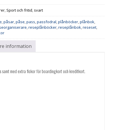
rer
,
Sport och fritid
,
svart
e
,
påsar
,
påse
,
pass
,
passfodral
,
plånböcker
,
plånbok
,
seorganiserare
,
reseplånböcker
,
reseplånbok
,
reseset
,
kor
are information
 samt med extra fickor för boardingkort och kreditkort.