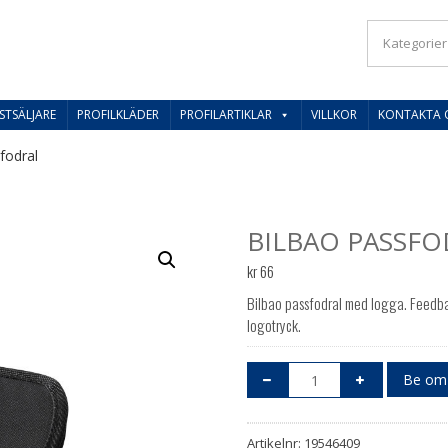
IL SVERIGES BESTE PRISER
STSÄLJARE
PROFILKLÄDER
PROFILARTIKLAR
VILLKOR
KONTAKTA 
fodral
BILBAO PASSFO
kr
66
Bilbao passfodral med logga. Feedba
logotryck.
Be om 
Artikelnr:
19546409