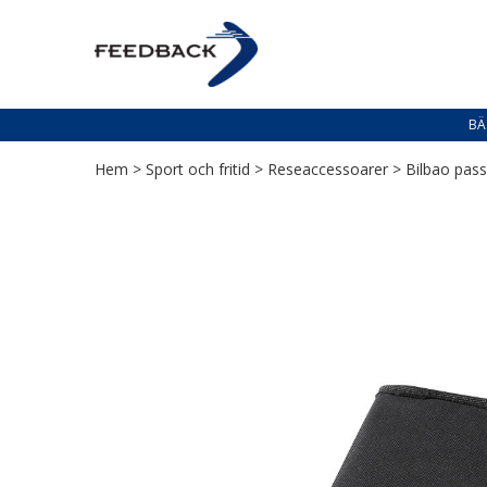
Skip
Skip
to
to
PROFILERING T
navigation
content
Profilering med din logga
BÄ
Hem
>
Sport och fritid
>
Reseaccessoarer
> Bilbao pass