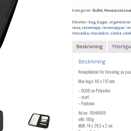
Kategorier:
Bullet
,
Reseaccessoa
Etiketter:
bag
,
bagar
,
organiserar
resa
,
resemapp
,
resemappar
,
re
resväska
,
resväskor
,
väska
,
väs
Beskrivning
Ytterlig
Beskrivning
Reseplånbok för förvaring av pass
Max logo: 60 x 110 mm
– 600D av Polyester
– svart
– Pantone:
Art.no. 19546409
vikt: 185g
Mått: 14 x 26,5 x 2 cm