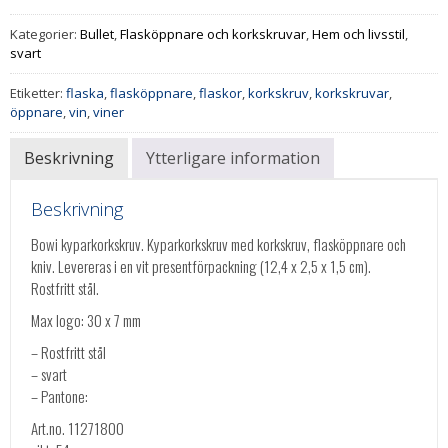
Kategorier:
Bullet
,
Flasköppnare och korkskruvar
,
Hem och livsstil
,
svart
Etiketter:
flaska
,
flasköppnare
,
flaskor
,
korkskruv
,
korkskruvar
,
öppnare
,
vin
,
viner
Beskrivning
Ytterligare information
Beskrivning
Bowi kyparkorkskruv. Kyparkorkskruv med korkskruv, flasköppnare och
kniv. Levereras i en vit presentförpackning (12,4 x 2,5 x 1,5 cm).
Rostfritt stål.
Max logo: 30 x 7 mm
– Rostfritt stål
– svart
– Pantone:
Art.no. 11271800