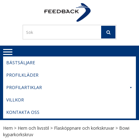
Skip
Skip
to
to
PROFILERI
Profilering med din logga
navigation
content
TIL
SVERIGE
BESTE
PRISER
BÄSTSÄLJARE
PROFILKLÄDER
PROFILARTIKLAR
VILLKOR
KONTAKTA OSS
Hem
>
Hem och livsstil
>
Flasköppnare och korkskruvar
> Bowi
kyparkorkskruv