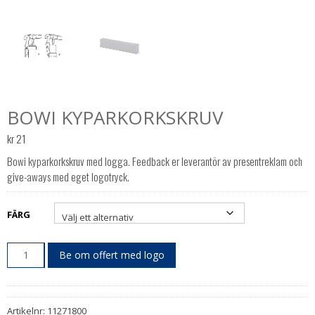
BOWI KYPARKORKSKRUV
kr
21
Bowi kyparkorkskruv med logga. Feedback er leverantör av presentreklam och
give-aways med eget logotryck.
FÄRG
Be om offert med logo
Artikelnr:
11271800