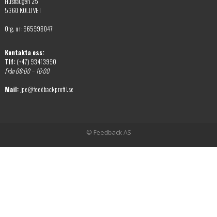
Hushaugen 25
5360 KOLLTVEIT
Org. nr: 965998047
Kontakta oss:
Tlf:
(+47) 93413990
Från 08:00 – 16:00
Mail:
jpe@feedbackprofil.se
© Feedback AS