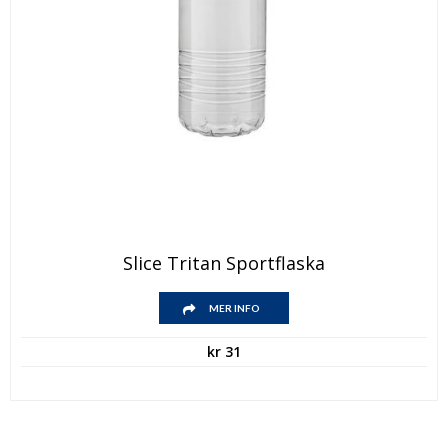
Slice Tritan Sportflaska
MER INFO
kr
31