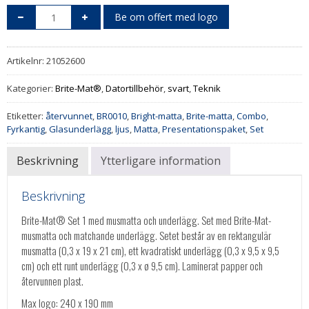
Be om offert med logo
Artikelnr:
21052600
Kategorier:
Brite-Mat®
,
Datortillbehör
,
svart
,
Teknik
Etiketter:
återvunnet
,
BR0010
,
Bright-matta
,
Brite-matta
,
Combo
,
Fyrkantig
,
Glasunderlägg
,
ljus
,
Matta
,
Presentationspaket
,
Set
Beskrivning
Ytterligare information
Beskrivning
Brite-Mat® Set 1 med musmatta och underlägg. Set med Brite-Mat-
musmatta och matchande underlägg. Setet består av en rektangulär
musmatta (0,3 x 19 x 21 cm), ett kvadratiskt underlägg (0,3 x 9,5 x 9,5
cm) och ett runt underlägg (0,3 x ø 9,5 cm). Laminerat papper och
återvunnen plast.
Max logo: 240 x 190 mm