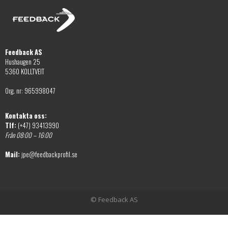
produktsidan
Feedback AS
Hushaugen 25
5360 KOLLTVEIT
Org. nr: 965998047
Kontakta oss:
Tlf:
(+47) 93413990
Från 08:00 – 16:00
Mail:
jpe@feedbackprofil.se
© Feedback AS