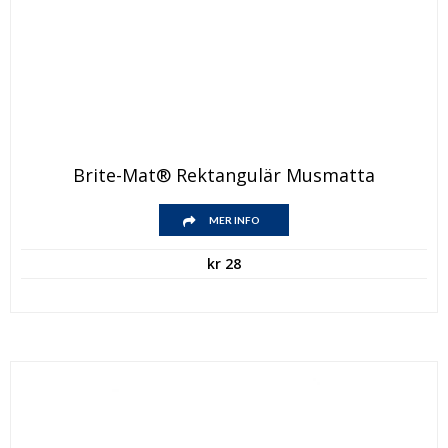
Brite-Mat® Rektangulär Musmatta
MER INFO
kr
28