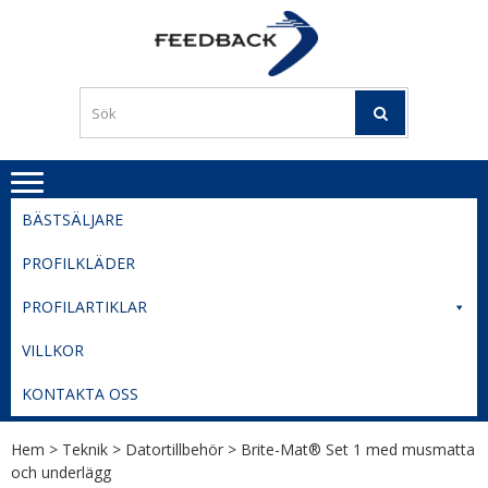
Skip
Skip
to
to
PROFILERI
Profilering med din logga
navigation
content
TIL
SVERIGE
BESTE
PRISER
BÄSTSÄLJARE
PROFILKLÄDER
PROFILARTIKLAR
VILLKOR
KONTAKTA OSS
Hem
>
Teknik
>
Datortillbehör
> Brite-Mat® Set 1 med musmatta
och underlägg