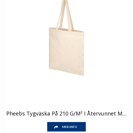
Den
Pheebs Tygväska På 210 G/m² I Återvunnet Material
här
produkten
Den
har
MER INFO
här
flera