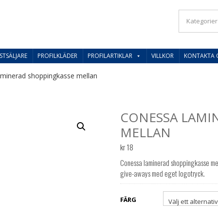
IL SVERIGES BESTE PRISER
STSÄLJARE
PROFILKLÄDER
PROFILARTIKLAR
VILLKOR
KONTAKTA 
minerad shoppingkasse mellan
CONESSA LAMI
MELLAN
kr
18
Conessa laminerad shoppingkasse mel
give-aways med eget logotryck.
FÄRG