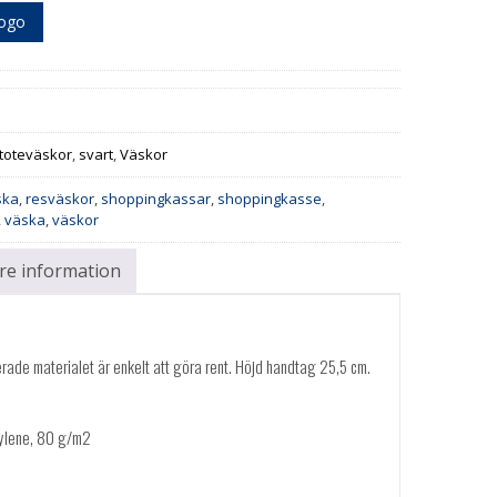
logo
 toteväskor
,
svart
,
Väskor
ska
,
resväskor
,
shoppingkassar
,
shoppingkasse
,
,
väska
,
väskor
are information
rade materialet är enkelt att göra rent. Höjd handtag 25,5 cm.
ylene, 80 g/m2