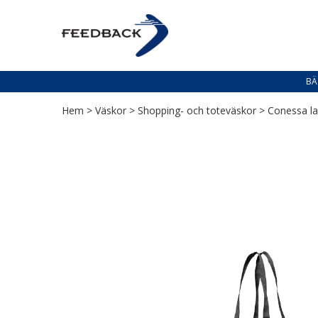
Skip
Skip
to
to
PROFILERING T
navigation
content
Profilering med din logga
BÄ
Hem
>
Väskor
>
Shopping- och toteväskor
> Conessa la