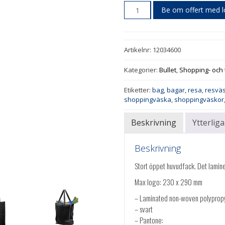
Be om offert med 
Artikelnr:
12034600
Kategorier:
Bullet
,
Shopping- och
Etiketter:
bag
,
bagar
,
resa
,
resvä
shoppingväska
,
shoppingväskor
Beskrivning
Ytterlig
Beskrivning
Stort öppet huvudfack. Det lamine
Max logo: 230 x 290 mm
– Laminated non-woven polyprop
– svart
– Pantone: