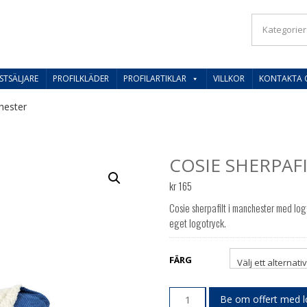
IL SVERIGES BESTE PRISER
STSÄLJARE
PROFILKLÄDER
PROFILARTIKLAR
VILLKOR
KONTAKTA 
hester
COSIE SHERPAF
kr
165
Cosie sherpafilt i manchester med l
eget logotryck.
FÄRG
Be om offert med 