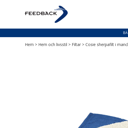
Skip
Skip
to
to
PROFILERING T
navigation
content
Profilering med din logga
BÄ
Hem
>
Hem och livsstil
>
Filtar
> Cosie sherpafilt i manc