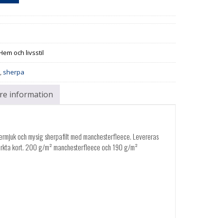
Hem och livsstil
e
,
sherpa
are information
permjuk och mysig sherpafilt med manchesterfleece. Levereras
rkta kort. 200 g/m² manchesterfleece och 190 g/m²