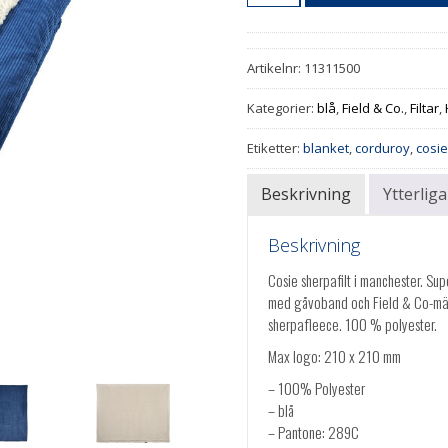
Artikelnr:
11311500
Kategorier:
blå
,
Field & Co.
,
Filtar
,
Etiketter:
blanket
,
corduroy
,
cosi
Beskrivning
Ytterlig
Beskrivning
Cosie sherpafilt i manchester. Su
med gåvoband och Field & Co-mä
sherpafleece. 100 % polyester.
Max logo: 210 x 210 mm
– 100% Polyester
– blå
– Pantone: 289C