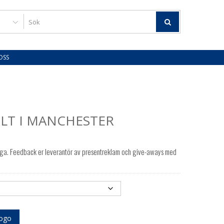
OSS
ILT I MANCHESTER
ogga. Feedback er leverantör av presentreklam och give-aways med
logo