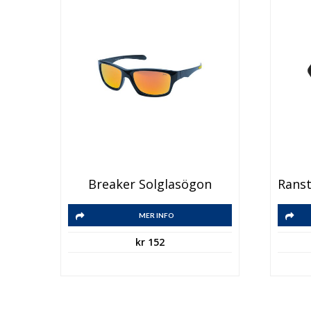
Breaker Solglasögon
MER INFO
kr
152