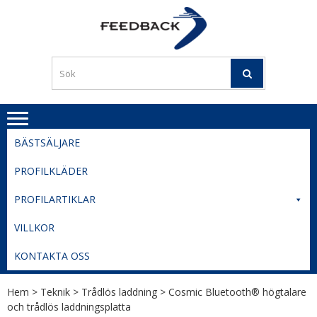
Skip
Skip
to
to
PROFILERI
Profilering med din logga
navigation
content
TIL
SVERIGE
BESTE
PRISER
BÄSTSÄLJARE
PROFILKLÄDER
PROFILARTIKLAR
VILLKOR
KONTAKTA OSS
Hem
>
Teknik
>
Trådlös laddning
> Cosmic Bluetooth® högtalare
och trådlös laddningsplatta