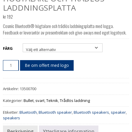
LADDNINGSPLATTA
kr
192
Cosmic Bluetooth® högtalare och trådlös laddningsplatta med logga.
Feedback er leverantör av presentreklam och give-aways med eget logotryck.
FÄRG
Be om offert med logo
Artikelnr:
13500700
Kategorier:
Bullet
,
svart
,
Teknik
,
Trådlös laddning
Etiketter:
Bluetooth
,
Bluetooth speaker
,
Bluetooth speakers
,
speaker
,
speakers
Beskrivning
Ytterligare information