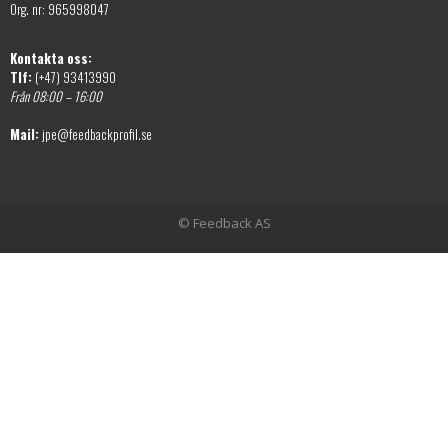
Org. nr: 965998047
Kontakta oss:
Tlf:
(+47) 93413990
Från 08:00 – 16:00
Mail:
jpe@feedbackprofil.se
© Feedback AS