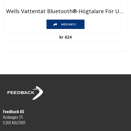
Wells Vattentät Bluetooth®-Högtalare För Utomhusbruk
MER INFO
kr
624
Feedback AS
Hushaugen 25
5360 KOLLTVEIT