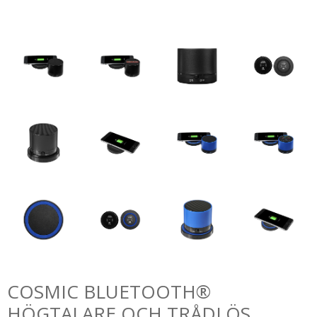
COSMIC BLUETOOTH®
HÖGTALARE OCH TRÅDLÖS