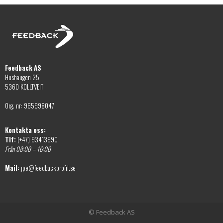
Feedback AS
Hushaugen 25
5360 KOLLTVEIT
Org. nr: 965998047
Kontakta oss:
Tlf:
(+47) 93413990
Från 08:00 – 16:00
Mail:
jpe@feedbackprofil.se
© Feedback AS