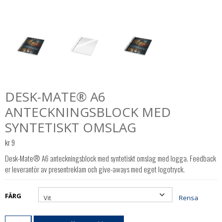
DESK-MATE® A6
ANTECKNINGSBLOCK MED
SYNTETISKT OMSLAG
kr
9
Desk-Mate® A6 anteckningsblock med syntetiskt omslag med logga. Feedback
er leverantör av presentreklam och give-aways med eget logotryck.
FÄRG
Rensa