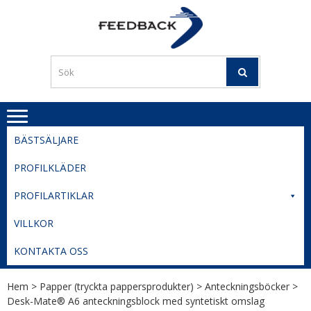
Skip
Skip
to
to
PROFILERI
Profilering med din logga
navigation
content
TIL
SVERIGE
BESTE
PRISER
BÄSTSÄLJARE
PROFILKLÄDER
PROFILARTIKLAR
VILLKOR
KONTAKTA OSS
Hem
>
Papper (tryckta pappersprodukter)
>
Anteckningsböcker
>
Desk-Mate® A6 anteckningsblock med syntetiskt omslag