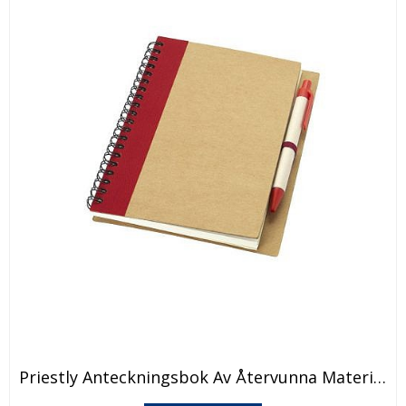
Den
Priestly Anteckningsbok Av Återvunna Material Med Penna
här
produkten