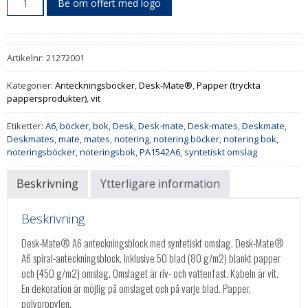
Be om offert med logo
Artikelnr:
21272001
Kategorier:
Anteckningsböcker
,
Desk-Mate®
,
Papper (tryckta
pappersprodukter)
,
vit
Etiketter:
A6
,
böcker
,
bok
,
Desk
,
Desk-mate
,
Desk-mates
,
Deskmate
,
Deskmates
,
mate
,
mates
,
notering
,
notering böcker
,
notering bok
,
noteringsböcker
,
noteringsbok
,
PA1542A6
,
syntetiskt omslag
Beskrivning
Ytterligare information
Beskrivning
Desk-Mate® A6 anteckningsblock med syntetiskt omslag. Desk-Mate®
A6 spiral-anteckningsblock. Inklusive 50 blad (80 g/m2) blankt papper
och (450 g/m2) omslag. Omslaget är riv- och vattenfast. Kabeln är vit.
En dekoration är möjlig på omslaget och på varje blad. Papper,
polypropylen.