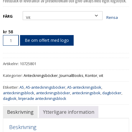
Feedback er leverantör av presentreklam och give-aways med eget logotryck.
kr 58
FÄRG
Rensa
kr
58
Be om offert med logo
Artikelnr:
10725801
Kategorier:
Anteckningsböcker
,
JournalBooks
,
Kontor
,
vit
Etiketter:
A5
,
A5-anteckningsböcker
,
A5-anteckningsbok
,
anteckningsblock
,
anteckningsböcker
,
anteckningsbok
,
dagböcker
,
dagbok
,
linjerade anteckningsblock
Beskrivning
Ytterligare information
Beskrivning