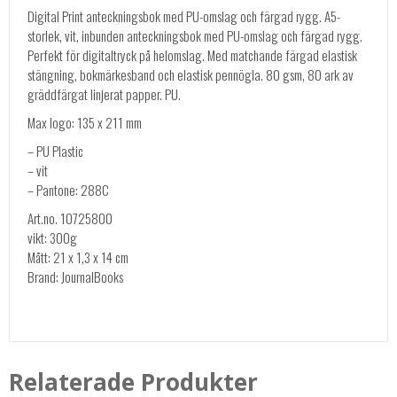
Digital Print anteckningsbok med PU-omslag och färgad rygg. A5-
storlek, vit, inbunden anteckningsbok med PU-omslag och färgad rygg.
Perfekt för digitaltryck på helomslag. Med matchande färgad elastisk
stängning, bokmärkesband och elastisk pennögla. 80 gsm, 80 ark av
gräddfärgat linjerat papper. PU.
Max logo: 135 x 211 mm
– PU Plastic
– vit
– Pantone: 288C
Art.no. 10725800
vikt: 300g
Mått: 21 x 1,3 x 14 cm
Brand: JournalBooks
Relaterade Produkter