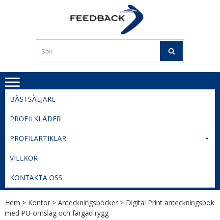
Skip
Skip
to
to
PROFILERI
Profilering med din logga
navigation
content
TIL
SVERIGE
BESTE
PRISER
BÄSTSÄLJARE
PROFILKLÄDER
PROFILARTIKLAR
VILLKOR
KONTAKTA OSS
Hem
>
Kontor
>
Anteckningsböcker
> Digital Print anteckningsbok
med PU-omslag och färgad rygg