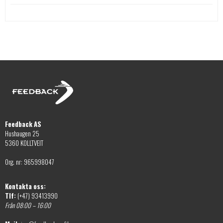
De
flera
olika
varianter.
alternativen
De
kan
olika
väljas
alternativen
på
kan
produktsidan
väljas
på
produktsidan
Feedback AS
Hushaugen 25
5360 KOLLTVEIT
Org. nr: 965998047
Kontakta oss:
Tlf:
(+47) 93413990
Från 08:00 – 16:00