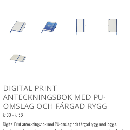
DIGITAL PRINT
ANTECKNINGSBOK MED PU-
OMSLAG OCH FÄRGAD RYGG
Prisintervall:
kr
30
–
kr
58
kr 30
Digital Print anteckningsbok med PU-omslag och färgad rygg med logga.
till