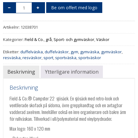
Be om offert med logo
Artikelnr:
12038701
Kategorier:
Field & Co.
,
grå
,
Sport- och gymväskor
,
Väskor
Etiketter:
duffelväska
,
duffelväskor
,
gym
,
gymväska
,
gymväskor
,
resväska
,
resväskor
,
sport
,
sportväska
,
sportväskor
Beskrivning
Ytterligare information
Beskrivning
Field & Co.® Campster 22  sjösäck. En sjösäck med retro-look och
ventilerade skofack på sidorna, övre grepphandtag och en avtagbar
vadderad axelrem. Innehåller också en inre organiserare och bakre ärm
för rullväskan. Tillverkad i ull/polymaterial med vinylprydnader.
Max logo: 160 x 120 mm