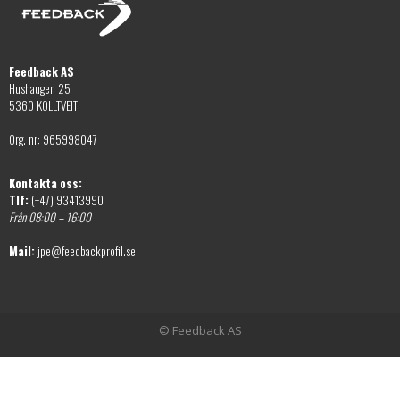
Feedback AS
Hushaugen 25
5360 KOLLTVEIT
Org. nr: 965998047
Kontakta oss:
Tlf:
(+47) 93413990
Från 08:00 – 16:00
Mail:
jpe@feedbackprofil.se
© Feedback AS