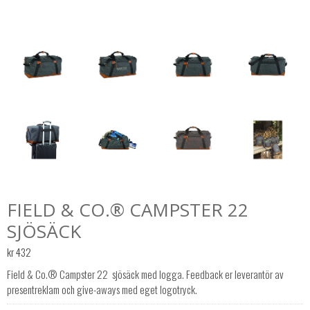
FIELD & CO.® CAMPSTER 22 
SJÖSÄCK
kr
432
Field & Co.® Campster 22  sjösäck med logga. Feedback er leverantör av
presentreklam och give-aways med eget logotryck.