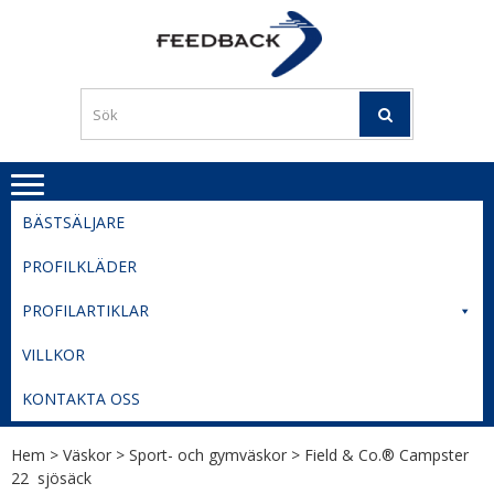
Skip
Skip
to
to
PROFILERI
Profilering med din logga
navigation
content
TIL
SVERIGE
BESTE
PRISER
BÄSTSÄLJARE
PROFILKLÄDER
PROFILARTIKLAR
VILLKOR
KONTAKTA OSS
Hem
>
Väskor
>
Sport- och gymväskor
> Field & Co.® Campster
22  sjösäck