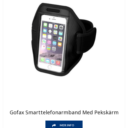
Den
Gofax Smarttelefonarmband Med Pekskärm
här
produkten
Den
har
MER INFO
här