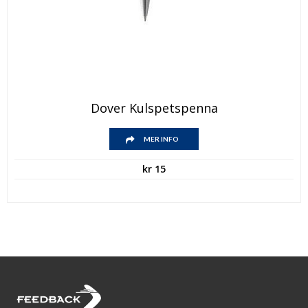
Dover Kulspetspenna
MER INFO
kr
15