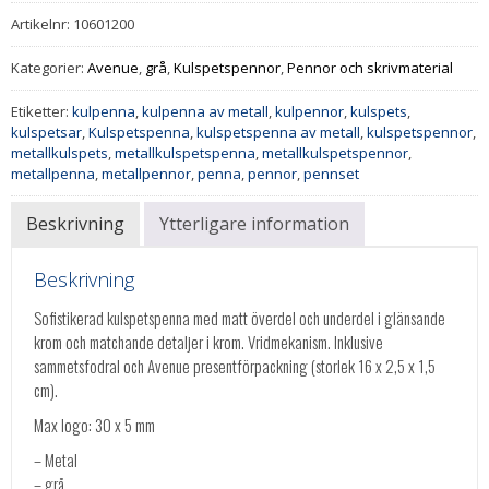
Artikelnr:
10601200
Kategorier:
Avenue
,
grå
,
Kulspetspennor
,
Pennor och skrivmaterial
Etiketter:
kulpenna
,
kulpenna av metall
,
kulpennor
,
kulspets
,
kulspetsar
,
Kulspetspenna
,
kulspetspenna av metall
,
kulspetspennor
,
metallkulspets
,
metallkulspetspenna
,
metallkulspetspennor
,
metallpenna
,
metallpennor
,
penna
,
pennor
,
pennset
Beskrivning
Ytterligare information
Beskrivning
Sofistikerad kulspetspenna med matt överdel och underdel i glänsande
krom och matchande detaljer i krom. Vridmekanism. Inklusive
sammetsfodral och Avenue presentförpackning (storlek 16 x 2,5 x 1,5
cm).
Max logo: 30 x 5 mm
– Metal
– grå