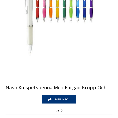
Den
Nash Kulspetspenna Med Färgad Kropp Och Färgat Grepp
här
produkten
Den
har
MER INFO
här
flera
produkten
varianter.
kr
2
har
De
flera
olika