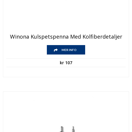
Winona Kulspetspenna Med Kolfiberdetaljer
MER INFO
kr
107