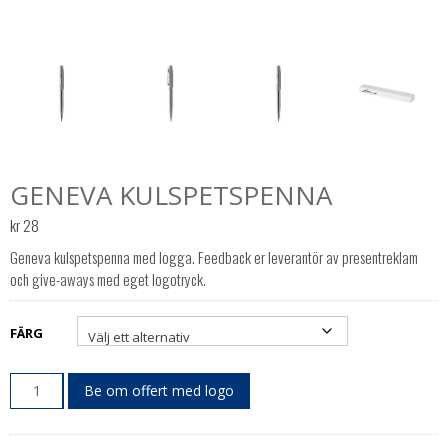
GENEVA KULSPETSPENNA
kr
28
Geneva kulspetspenna med logga. Feedback er leverantör av presentreklam
och give-aways med eget logotryck.
FÄRG
Be om offert med logo