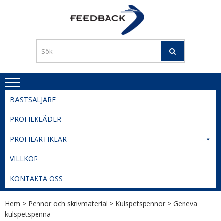
Skip
Skip
to
to
PROFILERI
Profilering med din logga
navigation
content
TIL
SVERIGE
BESTE
PRISER
BÄSTSÄLJARE
PROFILKLÄDER
PROFILARTIKLAR
VILLKOR
KONTAKTA OSS
Hem
>
Pennor och skrivmaterial
>
Kulspetspennor
> Geneva
kulspetspenna