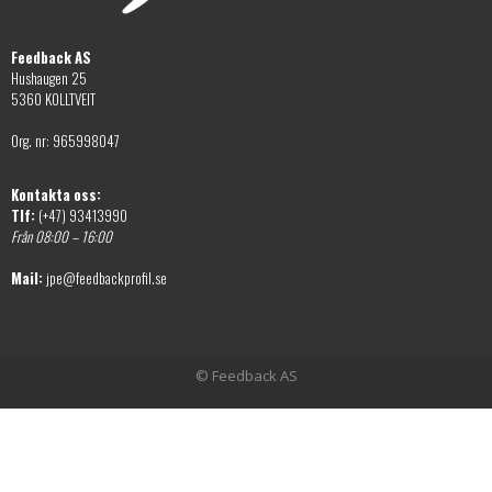
Feedback AS
Hushaugen 25
5360 KOLLTVEIT
Org. nr: 965998047
Kontakta oss:
Tlf:
(+47) 93413990
Från 08:00 – 16:00
Mail:
jpe@feedbackprofil.se
© Feedback AS