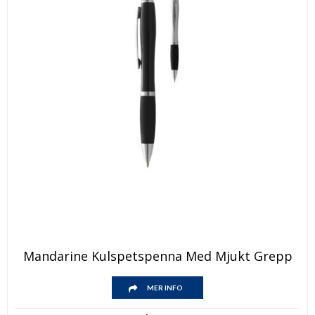
Den
Mandarine Kulspetspenna Med Mjukt Grepp
här
produkten
Den
har
MER INFO
här
flera
produkten
varianter.