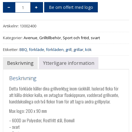
Be om offert med logo
Artikelnr:
13002400
Kategorier:
Avenue
,
Grilltillbehör
,
Sport och fritid
,
svart
Etiketter:
BBQ
,
förkläde
,
förkläden
,
grill
,
grillar
,
kök
Beskrivning
Ytterligare information
Beskrivning
Detta förkläde håller dina grillverktyg inom räckhåll. Isolerad ficka för
att hålla drickor kalla, en avtagbar flasköppnare, vadderad grillvante,
handduksslinga och två fickor fram för att lagra andra grillprylar.
Max logo: 200 x 90 mm
– 600D av Polyester, Rostfritt stål, Bomull
– svart