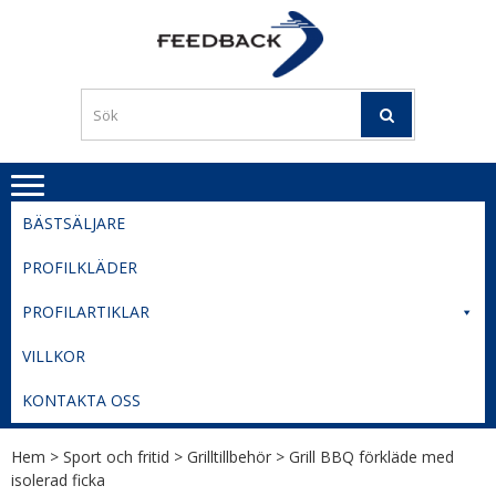
Skip
Skip
to
to
PROFILERI
Profilering med din logga
navigation
content
TIL
SVERIGE
BESTE
PRISER
BÄSTSÄLJARE
PROFILKLÄDER
PROFILARTIKLAR
VILLKOR
KONTAKTA OSS
Hem
>
Sport och fritid
>
Grilltillbehör
> Grill BBQ förkläde med
isolerad ficka