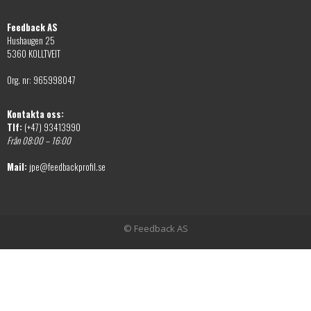
Feedback AS
Hushaugen 25
5360 KOLLTVEIT
Org. nr: 965998047
Kontakta oss:
Tlf:
(+47) 93413990
Från 08:00 – 16:00
Mail:
jpe@feedbackprofil.se
© Feedback AS