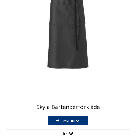
Skyla Bartenderförkläde
MER INFO
kr
86